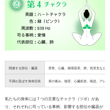
関連する部位・臓器
背骨、心臓、循環器系、肺、気管支など
不調が及ぼす
身体症状
肩の痛み、猫背、心臓疾患、喘息、アレル
私たちの身体には７つの主要なチャクラ（ツボ）があ
り、それぞれに司っている事柄、影響する部位や臓器が