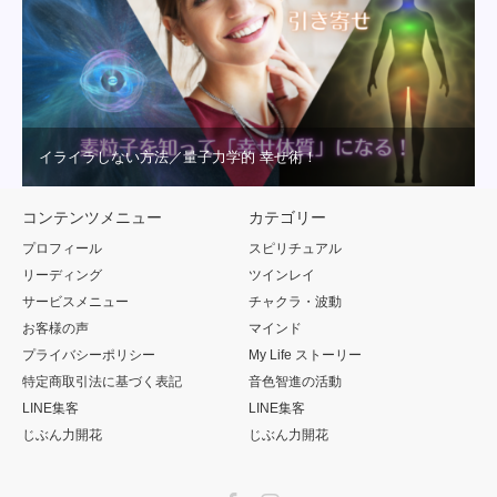
イライラしない方法／量子力学的 幸せ術！
コンテンツメニュー
カテゴリー
プロフィール
スピリチュアル
リーディング
ツインレイ
サービスメニュー
チャクラ・波動
お客様の声
マインド
プライバシーポリシー
My Life ストーリー
特定商取引法に基づく表記
音色智進の活動
LINE集客
LINE集客
じぶん力開花
じぶん力開花
Facebook
Instagram