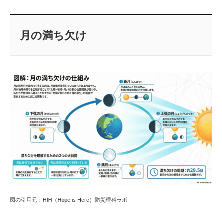
月の満ち欠け
図の引用元：HIH（Hope is Here）防災理科ラボ