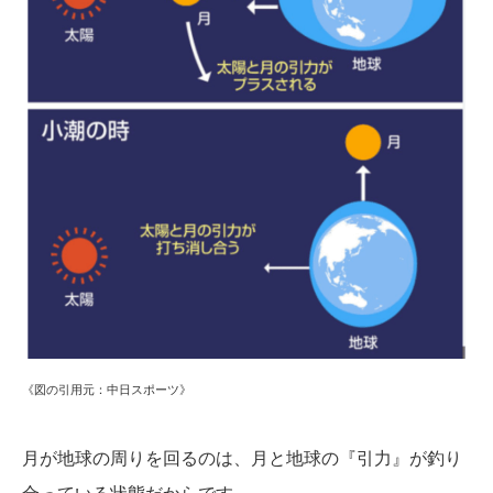
《図の引用元：中日スポーツ》
月が地球の周りを回るのは、月と地球の『引力』が釣り