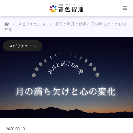
ホーム
スピリチュアル
新月と満月の影響／ 月の満ち欠けと心の
変化
スピリチュアル
2026.03.19