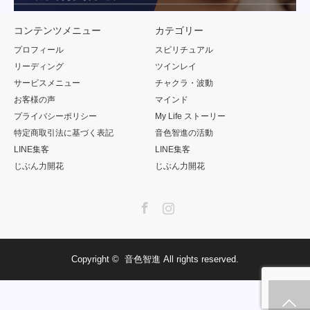
コンテンツメニュー
カテゴリー
プロフィール
スピリチュアル
リーディング
ツインレイ
サービスメニュー
チャクラ・波動
お客様の声
マインド
プライバシーポリシー
My Life ストーリー
特定商取引法に基づく表記
音色智進の活動
LINE集客
LINE集客
じぶん力開花
じぶん力開花
Facebook
Instagram
Copyright ©
音色智進
All rights reserved.
プライバシーポリシー
特商法に基づく表記