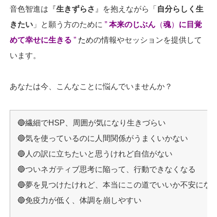
音色智進は『
生きずらさ
』を抱えながら「
自分らしく生
きたい
」と願う方のために
”
本来のじぶん
（
魂
）
に目覚
めて幸せに生きる
”
た
めの情報やセッションを提供して
います。
あなたは今、こんなことに悩んでいませんか？
🔵繊細でHSP、周囲が気になり生きづらい
🔵気を使っているのに人間関係がうまくいかない
🔵人の訳に立ちたいと思うけれど自信がない
🔵ついネガティブ思考に陥って、行動できなくなる
🔵夢を見つけたけれど、本当にこの道でいいか不安にな
🔵免疫力が低く、体調を崩しやすい