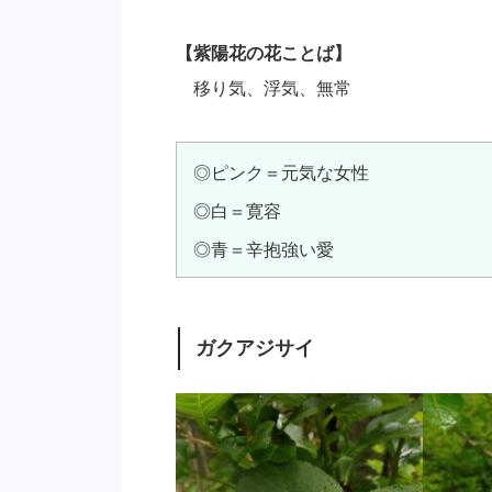
【紫陽花の花ことば】
移り気、浮気、無常
◎ピンク＝元気な女性
◎白＝寛容
◎青＝辛抱強い愛
ガクアジサイ