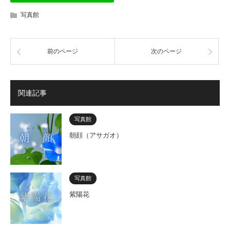
写真館
前のページ
次のページ
関連記事
写真館
朝顔（アサガオ）
写真館
紫陽花