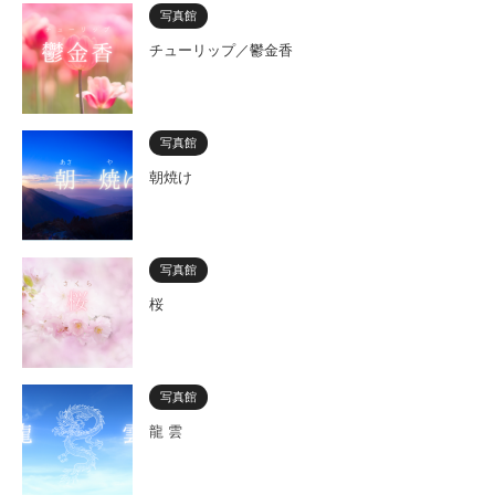
写真館
チューリップ／鬱金香
写真館
朝焼け
写真館
桜
写真館
龍 雲