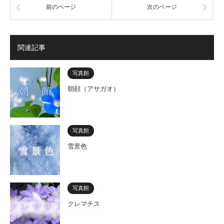
前のページ
次のページ
関連記事
写真館
朝顔（アサガオ）
写真館
雪景色
写真館
クレマチス