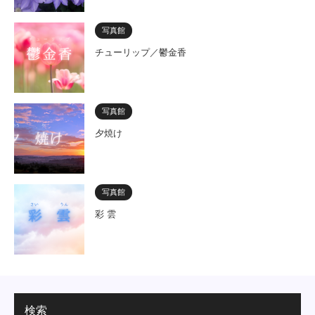
写真館
チューリップ／鬱金香
写真館
夕焼け
写真館
彩 雲
検索