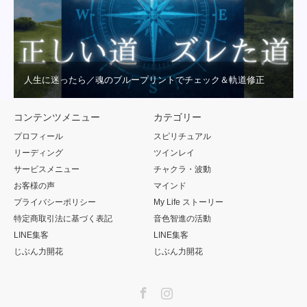
人生に迷ったら／魂のブループリントでチェック＆軌道修正
コンテンツメニュー
カテゴリー
プロフィール
スピリチュアル
リーディング
ツインレイ
サービスメニュー
チャクラ・波動
お客様の声
マインド
プライバシーポリシー
My Life ストーリー
特定商取引法に基づく表記
音色智進の活動
LINE集客
LINE集客
じぶん力開花
じぶん力開花
Facebook
Instagram