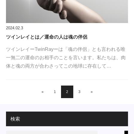
2024.02.3
ツインレイとは／運命の人は魂の伴侶
⁡ツインレイーTwinRayー⁡は「魂の伴侶」とも言われる唯
一無二の運命のお相手のことを言います。私たちは、肉
体と魂の両方が合わさってこの地球に存在して…
«
1
2
3
»
検索